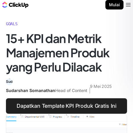
Blog ClickUp
Mulai
Ope
GOALS
15+ KPI dan Metrik
Manajemen Produk
yang Perlu Dilacak
9 Mei 2025
Sudarshan Somanathan
Head of Content
Dapatkan Template KPI Produk Gratis Ini