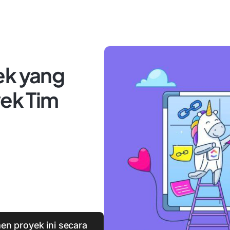
ek yang
yek Tim
en proyek ini secara