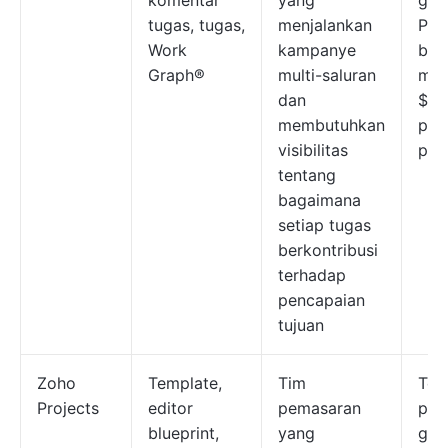
komentar
yang
grat
tugas, tugas,
menjalankan
Pak
Work
kampanye
ber
Graph®
multi-saluran
mula
dan
$13
membutuhkan
pen
visibilitas
per
tentang
bagaimana
setiap tugas
berkontribusi
terhadap
pencapaian
tujuan
Zoho
Template,
Tim
Ter
Projects
editor
pemasaran
pak
blueprint,
yang
grat