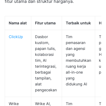
fitur utama dan struktur harganya.
Nama alat
Fitur utama
Terbaik untuk
Har
ClickUp
Dasbor
Tim
Ter
kustom,
pemasaran
pak
papan tulis,
dan agensi
grat
kolaborasi
yang
Har
tim, AI
membutuhkan
khu
terintegrasi,
ruang kerja
unt
berbagai
all-in-one
per
tampilan,
yang
alat
didukung AI
pengecekan
Wrike
Wrike AI,
Tim
Ter