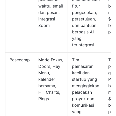
waktu, email
fitur
ber
dan pesan,
pengecekan,
mula
integrasi
persetujuan,
$5 
Zoom
dan bantuan
bul
berbasis AI
pen
yang
terintegrasi
Basecamp
Mode Fokus,
Tim
Ter
Doors, Hey
pemasaran
pak
Menu,
kecil dan
grat
kalender
startup yang
Pak
bersama,
menginginkan
ber
Hill Charts,
pelacakan
mula
Pings
proyek dan
$15
komunikasi
bul
yang
pen