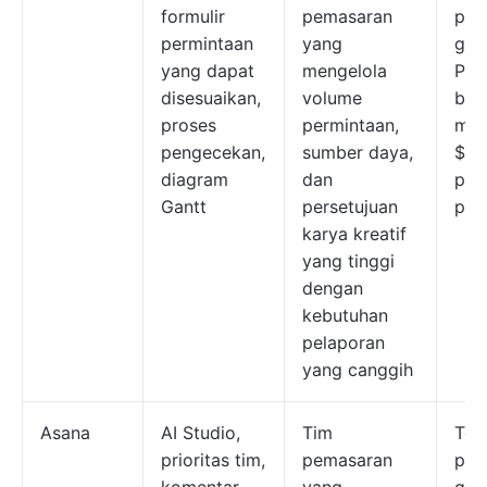
formulir
pemasaran
pak
permintaan
yang
grat
yang dapat
mengelola
Pak
disesuaikan,
volume
ber
proses
permintaan,
mula
pengecekan,
sumber daya,
$10
diagram
dan
pen
Gantt
persetujuan
per
karya kreatif
yang tinggi
dengan
kebutuhan
pelaporan
yang canggih
Asana
AI Studio,
Tim
Ter
prioritas tim,
pemasaran
pak