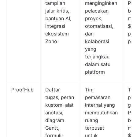
tampilan
menginginkan
Pak
jalur kritis,
pelacakan
ber
bantuan AI,
proyek,
mula
integrasi
otomatisasi,
$4 
ekosistem
dan
pen
Zoho
kolaborasi
per
yang
terjangkau
dalam satu
platform
ProofHub
Daftar
Tim
Tid
tugas, peran
pemasaran
pak
kustom, alat
internal yang
grat
anotasi,
membutuhkan
Pak
diagram
ruang
ber
Gantt,
terpusat
mula
formulir
untuk
$50