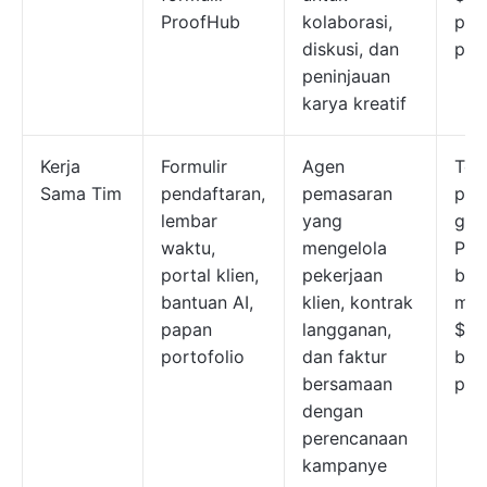
ProofHub
kolaborasi,
per
diskusi, dan
pen
peninjauan
karya kreatif
Kerja
Formulir
Agen
Ter
Sama Tim
pendaftaran,
pemasaran
pak
lembar
yang
grat
waktu,
mengelola
Pak
portal klien,
pekerjaan
ber
bantuan AI,
klien, kontrak
mula
papan
langganan,
$10
portofolio
dan faktur
bul
bersamaan
pen
dengan
perencanaan
kampanye