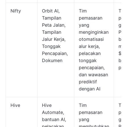
Nifty
Orbit AI,
Tim
Ter
Tampilan
pemasaran
pak
Peta Jalan,
yang
grat
Tampilan
menginginkan
Pak
Jalur Kerja,
otomatisasi
ber
Tonggak
alur kerja,
mula
Pencapaian,
pelacakan
$49
Dokumen
tonggak
bul
pencapaian,
pen
dan wawasan
prediktif
dengan AI
Hive
Hive
Tim
Ter
Automate,
pemasaran
pak
bantuan AI,
yang
grat
pelacakan
membutuhkan
Pak