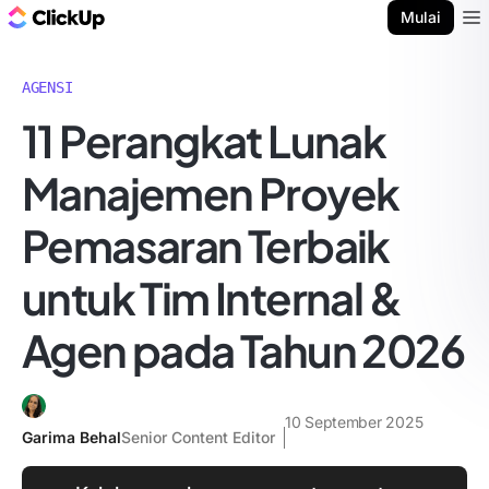
Blog ClickUp
Mulai
Ope
AGENSI
11 Perangkat Lunak
Manajemen Proyek
Pemasaran Terbaik
untuk Tim Internal &
Agen pada Tahun 2026
10 September 2025
Garima Behal
Senior Content Editor