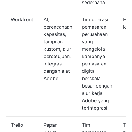
sederhana
Workfront
AI,
Tim operasi
Har
perencanaan
pemasaran
khu
kapasitas,
perusahaan
tampilan
yang
kustom, alur
mengelola
persetujuan,
kampanye
integrasi
pemasaran
dengan alat
digital
Adobe
berskala
besar dengan
alur kerja
Adobe yang
terintegrasi
Trello
Papan
Tim
Ter