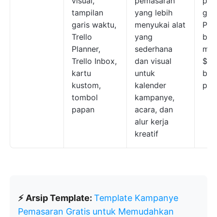
visual,
pemasaran
pak
tampilan
yang lebih
grat
garis waktu,
menyukai alat
Pak
Trello
yang
ber
Planner,
sederhana
mula
Trello Inbox,
dan visual
$6 
kartu
untuk
bul
kustom,
kalender
pen
tombol
kampanye,
papan
acara, dan
alur kerja
kreatif
⚡ Arsip Template:
Template Kampanye
Pemasaran Gratis untuk Memudahkan