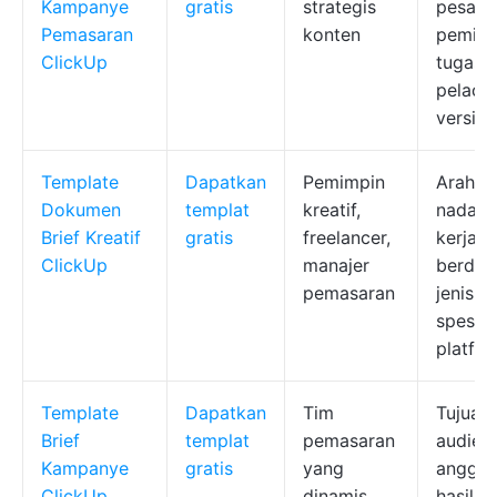
Kampanye
gratis
strategis
pesan, 
Pemasaran
konten
pemilik
ClickUp
tugas,
pelaca
versi
Template
Dapatkan
Pemimpin
Arah kr
Dokumen
templat
kreatif,
nada, h
Brief Kreatif
gratis
freelancer,
kerja
ClickUp
manajer
berdas
pemasaran
jenis k
spesifi
platfo
Template
Dapatkan
Tim
Tujuan,
Brief
templat
pemasaran
audiens
Kampanye
gratis
yang
anggar
ClickUp
dinamis
hasil ta