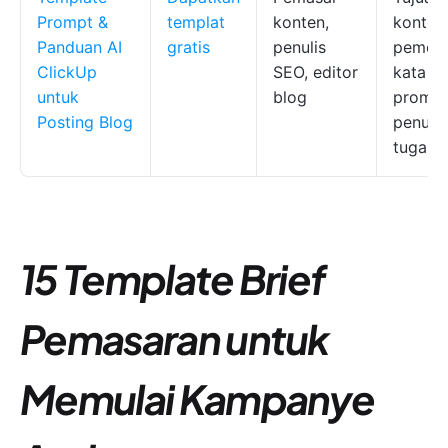
Prompt &
templat
konten,
konten
Panduan AI
gratis
penulis
pemet
ClickUp
SEO, editor
kata ku
untuk
blog
prompt
Posting Blog
penuga
tugas
15 Template Brief
Pemasaran untuk
Memulai Kampanye