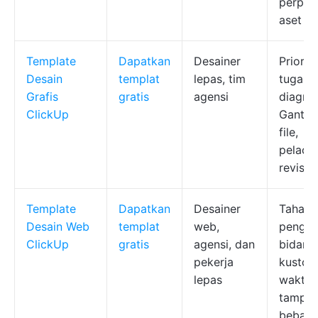
perpus
aset
Template
Dapatkan
Desainer
Priorit
Desain
templat
lepas, tim
tugas,
Grafis
gratis
agensi
diagra
ClickUp
Gantt, 
file,
pelaca
revisi
Template
Dapatkan
Desainer
Tahapa
Desain Web
templat
web,
pengir
ClickUp
gratis
agensi, dan
bidang
pekerja
kustom,
lepas
waktu,
tampil
beban 