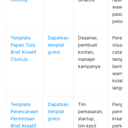
wawas
pasca
pelunc
Template
Dapatkan
Desainer,
Perenc
Papan Tulis
templat
pembuat
visual,
Brief Kreatif
gratis
konten,
catata
ClickUp
manajer
tempel
kampanye
bentuk
warna,
kolabo
langsu
Template
Dapatkan
Tim
Pengu
Perencanaan
templat
pemasaran,
permin
Permintaan
gratis
startup,
kreatif,
Brief Kreatif
tim kecil
perkir