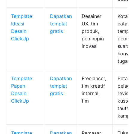
Template
Dapatkan
Desainer
Kotak i
Ideasi
templat
UX, tim
catata
Desain
gratis
produk,
tempel
ClickUp
pemimpin
pemun
inovasi
suara,
konver
tugas
Template
Dapatkan
Freelancer,
Peta vi
Papan
templat
tim kreatif
pelaca
Desain
gratis
internal,
revisi,
ClickUp
tim
kustom
tautan
kampa
Template
Dapatkan
Pemasar
Tujuan