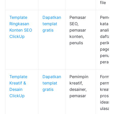
file
Template
Dapatkan
Pemasar
Pemet
Ringkasan
templat
SEO,
kata ku
Konten SEO
gratis
pemasar
analisi
ClickUp
konten,
daftar
penulis
periksa
page,
penuga
peran
Template
Dapatkan
Pemimpin
Formuli
Kreatif &
templat
kreatif,
permin
Desain
gratis
desainer,
kreatif,
ClickUp
pemasar
proses
ideasi, 
ulasan,