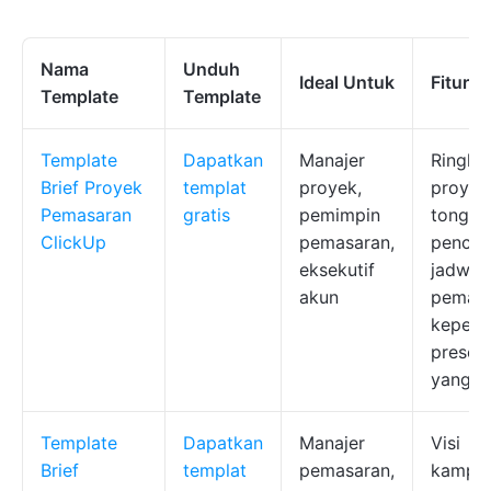
Nama
Unduh
Ideal Untuk
Fitur T
Template
Template
Template
Dapatkan
Manajer
Ringka
Brief Proyek
templat
proyek,
proyek
Pemasaran
gratis
pemimpin
tongga
ClickUp
pemasaran,
pencap
eksekutif
jadwal,
akun
peman
kepent
present
yang r
Template
Dapatkan
Manajer
Visi
Brief
templat
pemasaran,
kampan