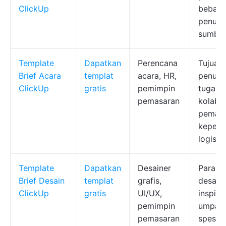
ClickUp
beban k
penuga
sumber
Template
Dapatkan
Perencana
Tujuan,
Brief Acara
templat
acara, HR,
penuga
ClickUp
gratis
pemimpin
tugas,
pemasaran
kolabo
peman
kepent
logistik
Template
Dapatkan
Desainer
Parame
Brief Desain
templat
grafis,
desain,
ClickUp
gratis
UI/UX,
inspiras
pemimpin
umpan 
pemasaran
spesifi