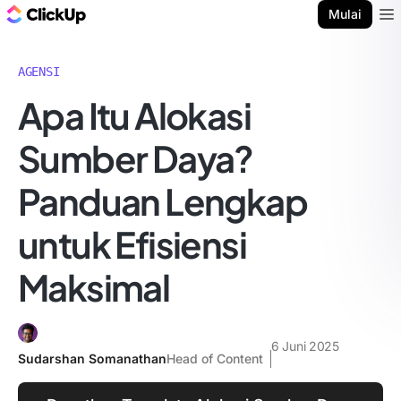
Blog ClickUp
Mulai
Ope
AGENSI
Apa Itu Alokasi
Sumber Daya?
Panduan Lengkap
untuk Efisiensi
Maksimal
6 Juni 2025
Sudarshan Somanathan
Head of Content