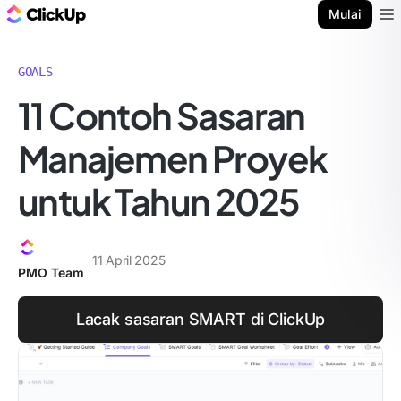
Blog ClickUp
Mulai
Ope
GOALS
11 Contoh Sasaran
Manajemen Proyek
untuk Tahun 2025
11 April 2025
PMO Team
Lacak sasaran SMART di ClickUp