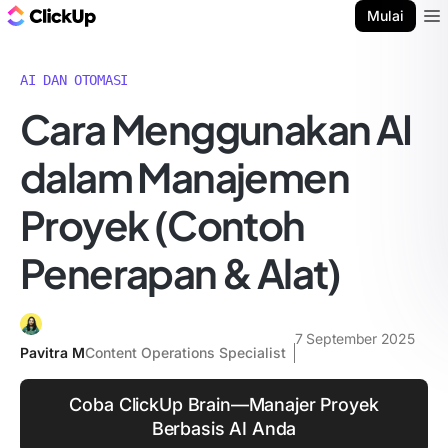
Blog ClickUp
Mulai
Ope
AI DAN OTOMASI
Cara Menggunakan AI
dalam Manajemen
Proyek (Contoh
Penerapan & Alat)
7 September 2025
Pavitra M
Content Operations Specialist
Coba ClickUp Brain—Manajer Proyek
Berbasis AI Anda