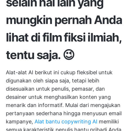
selain hal lain yang
mungkin pernah Anda
lihat di film fiksi ilmiah,
tentu saja. 😉
Alat-alat AI berikut ini cukup fleksibel untuk
digunakan oleh siapa saja, tetapi lebih
disesuaikan untuk penulis, pemasar, dan
desainer untuk menghasilkan konten yang
menarik dan informatif. Mulai dari mengajukan
pertanyaan sederhana hingga menyusun email
kampanye,
Alat bantu copywriting AI
memiliki
semua karakteristik penulis hantu pribadi Anda.