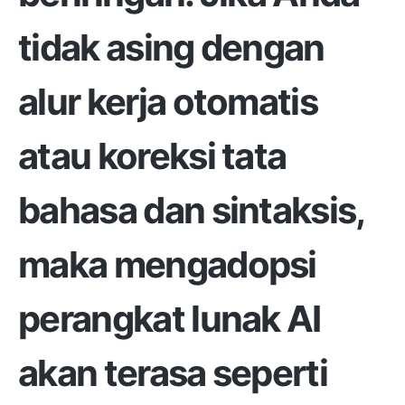
tidak asing dengan
alur kerja otomatis
atau koreksi tata
bahasa dan sintaksis,
maka mengadopsi
perangkat lunak AI
akan terasa seperti