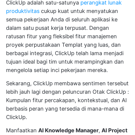
ClickUp adalah satu-satunya
perangkat lunak
produktivitas
cukup kuat untuk menyatukan
semua pekerjaan Anda di seluruh aplikasi ke
dalam satu pusat kerja terpusat. Dengan
ratusan fitur yang fleksibel
fitur manajemen
proyek
perpustakaan Templat yang luas, dan
berbagai integrasi, ClickUp telah lama menjadi
tujuan ideal bagi tim untuk merampingkan dan
mengelola setiap inci pekerjaan mereka.
Sekarang, ClickUp membawa sentimen tersebut
lebih jauh lagi dengan peluncuran
Otak ClickUp
:
Kumpulan fitur percakapan, kontekstual, dan AI
berbasis peran yang tersedia di mana-mana di
ClickUp.
Manfaatkan
AI Knowledge Manager
,
AI Project