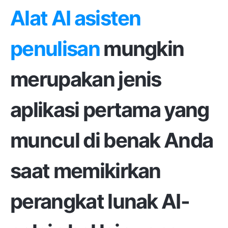
Alat AI asisten
penulisan
mungkin
merupakan jenis
aplikasi pertama yang
muncul di benak Anda
saat memikirkan
perangkat lunak AI-