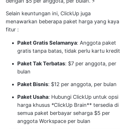
dengan $5 per anggota, per bulan. ⚡️
Selain keuntungan ini, ClickUp juga
menawarkan beberapa
paket harga yang kaya
fitur
:
Paket Gratis Selamanya
: Anggota paket
gratis tanpa batas, tidak perlu kartu kredit
Paket Tak Terbatas
: $7 per anggota, per
bulan
Paket Bisnis
: $12 per anggota, per bulan
Paket Usaha
:
Hubungi ClickUp untuk opsi
harga khusus
*
ClickUp Brain** tersedia di
semua paket berbayar seharga $5 per
anggota Workspace per bulan