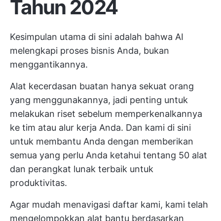
Tahun 2024
Kesimpulan utama di sini adalah bahwa AI
melengkapi proses bisnis Anda, bukan
menggantikannya.
Alat kecerdasan buatan hanya sekuat orang
yang menggunakannya, jadi penting untuk
melakukan riset sebelum memperkenalkannya
ke tim atau alur kerja Anda. Dan kami di sini
untuk membantu Anda dengan memberikan
semua yang perlu Anda ketahui tentang 50 alat
dan perangkat lunak terbaik untuk
produktivitas.
Agar mudah menavigasi daftar kami, kami telah
mengelompokkan alat bantu berdasarkan