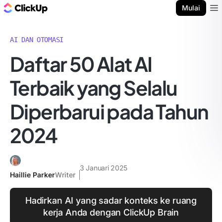
Blog ClickUp
Mulai
Ope
AI DAN OTOMASI
Daftar 50 Alat AI
Terbaik yang Selalu
Diperbarui pada Tahun
2024
3 Januari 2025
Haillie Parker
Writer
Hadirkan AI yang sadar konteks ke ruang
kerja Anda dengan ClickUp Brain