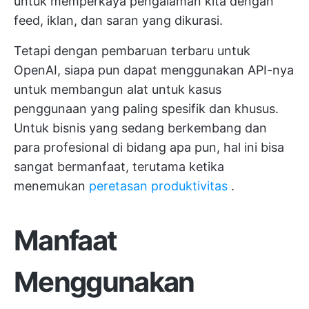
untuk memperkaya pengalaman kita dengan
feed, iklan, dan saran yang dikurasi.
Tetapi dengan pembaruan terbaru untuk
OpenAI, siapa pun dapat menggunakan API-nya
untuk membangun alat untuk kasus
penggunaan yang paling spesifik dan khusus.
Untuk bisnis yang sedang berkembang dan
para profesional di bidang apa pun, hal ini bisa
sangat bermanfaat, terutama ketika
menemukan
peretasan produktivitas
.
Manfaat
Menggunakan