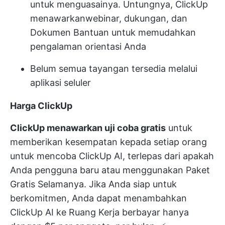
untuk menguasainya. Untungnya, ClickUp
menawarkan
webinar, dukungan, dan
Dokumen Bantuan
untuk memudahkan
pengalaman orientasi Anda
Belum semua tayangan tersedia melalui
aplikasi seluler
Harga ClickUp
ClickUp menawarkan uji coba gratis
untuk
memberikan kesempatan kepada setiap orang
untuk mencoba ClickUp AI, terlepas dari apakah
Anda pengguna baru atau menggunakan Paket
Gratis Selamanya. Jika Anda siap untuk
berkomitmen, Anda dapat menambahkan
ClickUp AI ke Ruang Kerja berbayar hanya