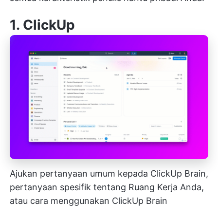
1.
ClickUp
Ajukan pertanyaan umum kepada ClickUp Brain,
pertanyaan spesifik tentang Ruang Kerja Anda,
atau cara menggunakan ClickUp Brain