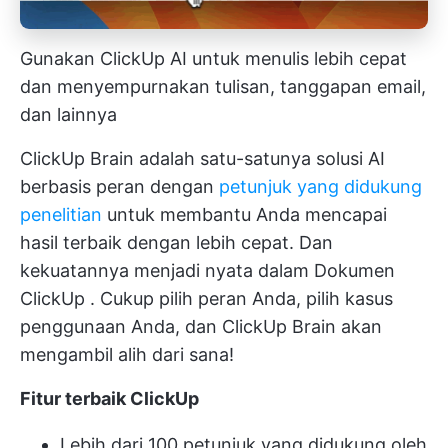
Gunakan ClickUp AI untuk menulis lebih cepat
dan menyempurnakan tulisan, tanggapan email,
dan lainnya
ClickUp Brain adalah satu-satunya solusi AI
berbasis peran dengan
petunjuk yang didukung
penelitian
untuk membantu Anda mencapai
hasil terbaik dengan lebih cepat. Dan
kekuatannya menjadi nyata dalam
Dokumen
ClickUp
. Cukup pilih peran Anda, pilih kasus
penggunaan Anda, dan ClickUp Brain akan
mengambil alih dari sana!
Fitur terbaik ClickUp
Lebih dari 100 petunjuk yang didukung oleh