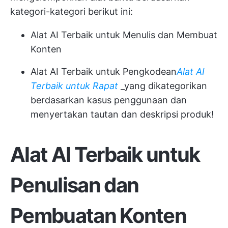
kategori-kategori berikut ini:
Alat AI Terbaik untuk Menulis dan Membuat
Konten
Alat AI Terbaik untuk Pengkodean
Alat AI
Terbaik untuk Rapat
_yang dikategorikan
berdasarkan kasus penggunaan dan
menyertakan tautan dan deskripsi produk!
Alat AI Terbaik untuk
Penulisan dan
Pembuatan Konten