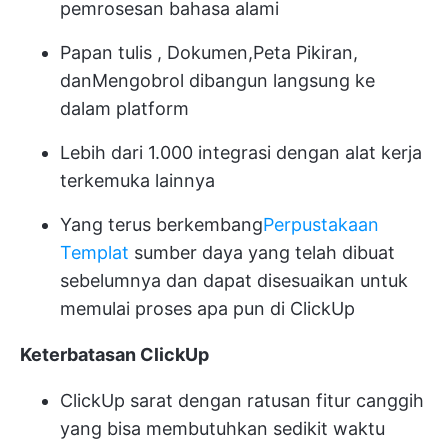
pemrosesan bahasa alami
Papan tulis
, Dokumen,
Peta Pikiran
,
dan
Mengobrol
dibangun langsung ke
dalam platform
Lebih dari 1.000 integrasi
dengan alat kerja
terkemuka lainnya
Yang terus berkembang
Perpustakaan
Templat
sumber daya yang telah dibuat
sebelumnya dan dapat disesuaikan untuk
memulai proses apa pun di ClickUp
Keterbatasan ClickUp
ClickUp sarat dengan ratusan fitur canggih
yang bisa membutuhkan sedikit waktu