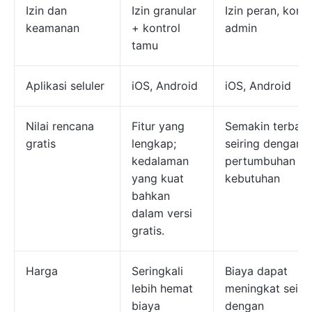
Izin dan
Izin granular
Izin peran, kontr
keamanan
+ kontrol
admin
tamu
Aplikasi seluler
iOS, Android
iOS, Android
Nilai rencana
Fitur yang
Semakin terbata
gratis
lengkap;
seiring dengan
kedalaman
pertumbuhan
yang kuat
kebutuhan
bahkan
dalam versi
gratis.
Harga
Seringkali
Biaya dapat
lebih hemat
meningkat seiri
biaya
dengan