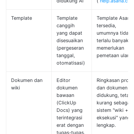
didukung AI
(
help.asana.co
Template
Template
Template Asana
canggih
tersedia,
yang dapat
umumnya tidak
disesuaikan
terlalu banyak
(pergeseran
memerlukan
tanggal,
pemetaan ulang.
otomatisasi)
Dokumen dan
Editor
Ringkasan proy
wiki
dokumen
dan dokumen
bawaan
didukung, tetapi
(ClickUp
kurang sebagai
Docs) yang
sistem "wiki +
terintegrasi
eksekusi" yang
erat dengan
lengkap.
tugas-tugas.