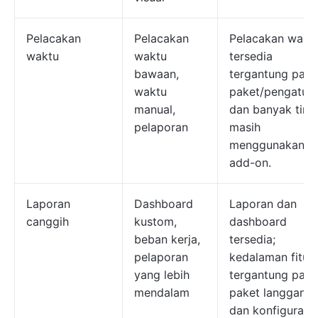
Pelacakan
Pelacakan
Pelacakan wakt
waktu
waktu
tersedia
bawaan,
tergantung pad
waktu
paket/pengatura
manual,
dan banyak tim
pelaporan
masih
menggunakan
add-on.
Laporan
Dashboard
Laporan dan
canggih
kustom,
dashboard
beban kerja,
tersedia;
pelaporan
kedalaman fitur
yang lebih
tergantung pad
mendalam
paket langgana
dan konfigurasi.