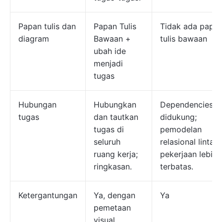
Papan tulis dan
Papan Tulis
Tidak ada papa
diagram
Bawaan +
tulis bawaan
ubah ide
menjadi
tugas
Hubungan
Hubungkan
Dependencies
tugas
dan tautkan
didukung;
tugas di
pemodelan
seluruh
relasional lintas
ruang kerja;
pekerjaan lebih
ringkasan.
terbatas.
Ketergantungan
Ya, dengan
Ya
pemetaan
visual