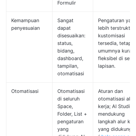
Formulir
Kemampuan
Sangat
Pengaturan yan
penyesuaian
dapat
lebih terstruktur;
disesuaikan:
kustomisasi
status,
tersedia, tetapi
bidang,
umumnya kuran
dashboard,
fleksibel di seti
tampilan,
lapisan.
otomatisasi
Otomatisasi
Otomatisasi
Aturan dan
di seluruh
otomatisasi alur
Space,
kerja; AI Studio
Folder, List +
mendukung
pengaturan
langkah alur ker
yang
yang didukung A