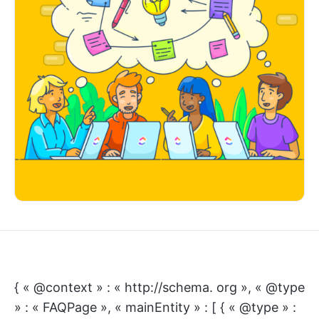
{ « @context » : « http://schema. org », « @type
» : « FAQPage », « mainEntity » : [ { « @type » :