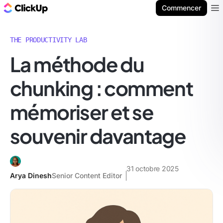
ClickUp Blog
Commencer
Ope
THE PRODUCTIVITY LAB
La méthode du
chunking : comment
mémoriser et se
souvenir davantage
31 octobre 2025
Arya Dinesh
Senior Content Editor