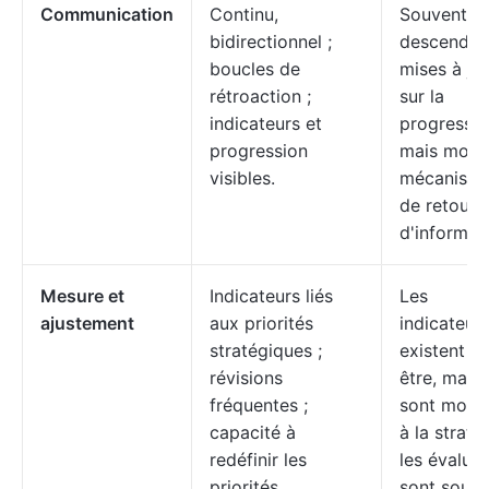
Communication
Continu,
Souvent
bidirectionnel ;
descendant
boucles de
mises à jo
rétroaction ;
sur la
indicateurs et
progressio
progression
mais moin
visibles.
mécanism
de retour
d'informat
Mesure et
Indicateurs liés
Les
ajustement
aux priorités
indicateur
stratégiques ;
existent p
révisions
être, mais i
fréquentes ;
sont moins
capacité à
à la stratég
redéfinir les
les évalua
priorités.
sont souve