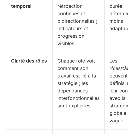
temporel
rétroaction
durée
continues et
déterminée
bidirectionnelles ;
moins
indicateurs et
adaptable
progression
visibles.
Clarté des rôles
Chaque rôle voit
Les
comment son
rôles/tâch
travail est lié à la
peuvent êt
stratégie ; les
définis, ma
dépendances
leur conne
interfonctionnelles
avec la
sont explicites.
stratégie
globale re
vague.