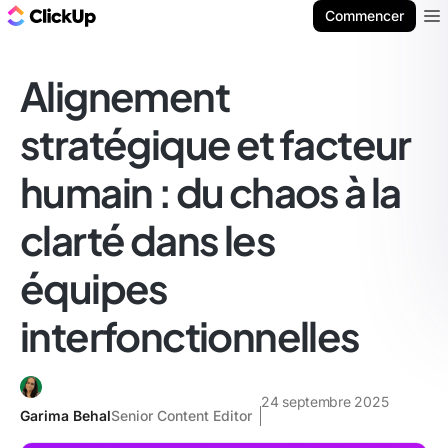
ClickUp Blog
Commencer
Ope
Alignement
stratégique et facteur
humain : du chaos à la
clarté dans les
équipes
interfonctionnelles
24 septembre 2025
Garima Behal
Senior Content Editor