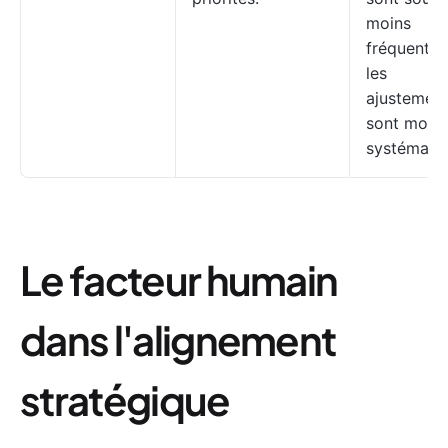
moins
fréquentes
les
ajustemen
sont moin
systématiq
Le facteur humain
dans l'alignement
stratégique