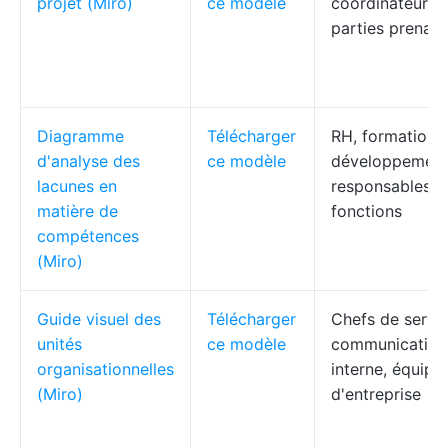
projet (Miro)
ce modèle
coordinateurs,
parties prenan
Diagramme
Télécharger
RH, formation 
d'analyse des
ce modèle
développement
lacunes en
responsables d
matière de
fonctions
compétences
(Miro)
Guide visuel des
Télécharger
Chefs de servic
unités
ce modèle
communication
organisationnelles
interne, équipe
(Miro)
d'entreprise