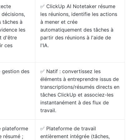
tecte
✅ ClickUp AI Notetaker résume
 décisions,
les réunions, identifie les actions
s tâches à
à mener et crée
vidence les
automatiquement des tâches à
t d'être
partir des réunions à l'aide de
ir ces
l'IA.
 gestion des
✅ Natif : convertissez les
éléments à entreprendre issus de
transcriptions/résumés directs en
tâches ClickUp et associez-les
instantanément à des flux de
travail.
e plateforme
✅ Plateforme de travail
e résumé ;
entièrement intégrée (tâches,