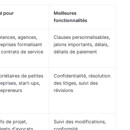
al pour
Meilleures
fonctionnalités
elances, agences,
Clauses personnalisables,
reprises formalisant
jalons importants, délais,
 contrats de service
détails de paiement
priétaires de petites
Confidentialité, résolution
reprises, start-ups,
des litiges, suivi des
repreneurs
révisions
fs de projet,
Suivi des modifications,
inets d'avocats,
conformité,