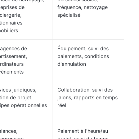
reprises de
fréquence, nettoyage
ciergerie,
spécialisé
tionnaires
obiliers
 agences de
Équipement, suivi des
ertissement,
paiements, conditions
rdinateurs
d'annulation
vènements
vices juridiques,
Collaboration, suivi des
tion de projet,
jalons, rapports en temps
ipes opérationnelles
réel
elances,
Paiement à l'heure/au
repreneurs
projet, suivi du temps,