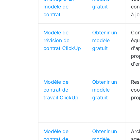
modèle de
gratuit
con
contrat
à j
Modèle de
Obtenir un
Cons
révision de
modèle
équ
contrat ClickUp
gratuit
d'a
pro
d'e
Modèle de
Obtenir un
Res
contrat de
modèle
coo
travail ClickUp
gratuit
proj
Modèle de
Obtenir un
Arch
contrat de
modèle
age