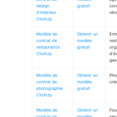
design
gratuit
con
d'intérieur
rén
ClickUp
Modèle de
Obtenir un
Ent
contrat de
modèle
res
restauration
gratuit
org
ClickUp
d'é
ges
Modèle de
Obtenir un
Pho
contrat de
modèle
cré
photographie
gratuit
ClickUp
Modèle de
Obtenir un
Fou
contrat de
modèle
ser