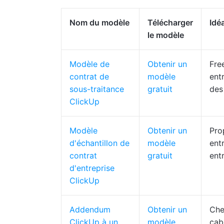
Nom du modèle
Télécharger
Idé
le modèle
Modèle de
Obtenir un
Fre
contrat de
modèle
ent
sous-traitance
gratuit
des
ClickUp
Modèle
Obtenir un
Pro
d'échantillon de
modèle
ent
contrat
gratuit
ent
d'entreprise
ClickUp
Addendum
Obtenir un
Che
ClickUp à un
modèle
cab