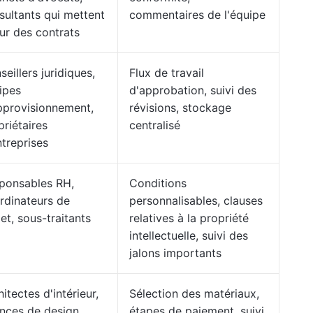
sultants qui mettent
commentaires de l'équipe
our des contrats
eillers juridiques,
Flux de travail
ipes
d'approbation, suivi des
pprovisionnement,
révisions, stockage
priétaires
centralisé
ntreprises
ponsables RH,
Conditions
rdinateurs de
personnalisables, clauses
et, sous-traitants
relatives à la propriété
intellectuelle, suivi des
jalons importants
itectes d'intérieur,
Sélection des matériaux,
nces de design,
étapes de paiement, suivi