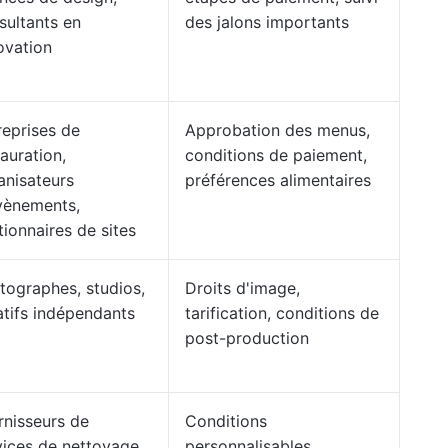
sultants en
des jalons importants
ovation
reprises de
Approbation des menus,
tauration,
conditions de paiement,
anisateurs
préférences alimentaires
vènements,
tionnaires de sites
tographes, studios,
Droits d'image,
atifs indépendants
tarification, conditions de
post-production
rnisseurs de
Conditions
vices de nettoyage,
personnalisables,