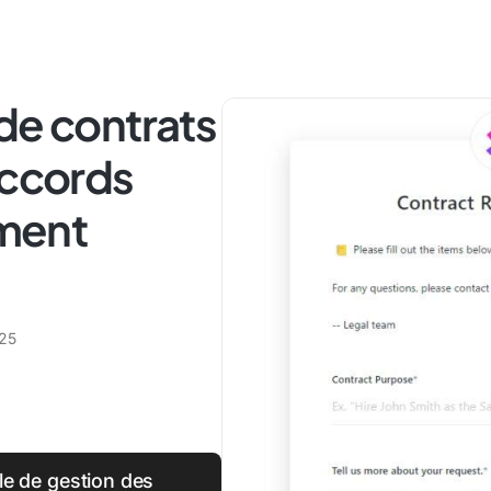
de contrats
accords
ement
025
le de gestion des