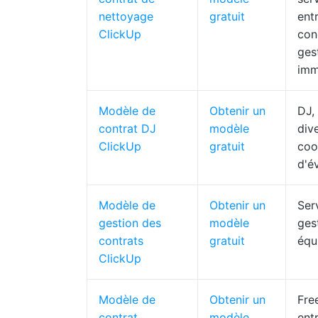
nettoyage
gratuit
ent
ClickUp
con
ges
imm
Modèle de
Obtenir un
DJ,
contrat DJ
modèle
div
ClickUp
gratuit
coo
d'é
Modèle de
Obtenir un
Ser
gestion des
modèle
ges
contrats
gratuit
équ
ClickUp
Modèle de
Obtenir un
Fre
contrat
modèle
ent