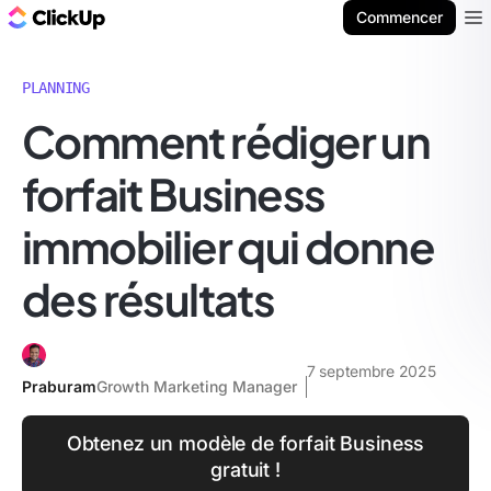
ClickUp Blog
Commencer
Ope
PLANNING
Comment rédiger un
forfait Business
immobilier qui donne
des résultats
7 septembre 2025
Praburam
Growth Marketing Manager
Obtenez un modèle de forfait Business
gratuit !