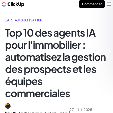
ClickUp Blog
Commencer
Ope
IA & AUTOMATISATION
Top 10 des agents IA
pour l'immobilier :
automatisez la gestion
des prospects et les
équipes
commerciales
27 juillet 2025