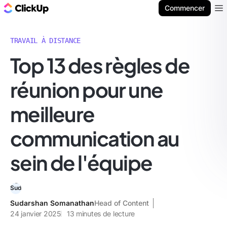
ClickUp Blog
Commencer
Ope
TRAVAIL À DISTANCE
Top 13 des règles de
réunion pour une
meilleure
communication au
sein de l'équipe
Sudarshan Somanathan
Head of Content
24 janvier 2025
13
minutes de lecture