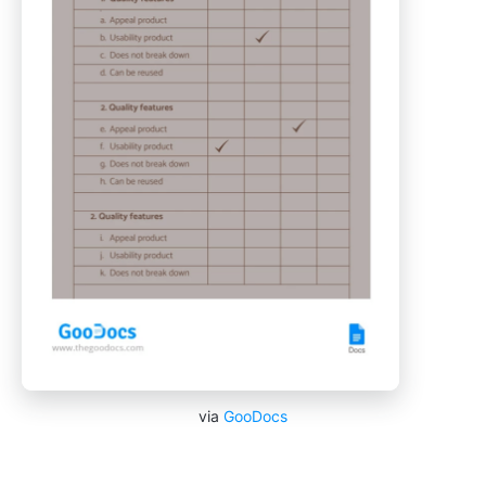
via
GooDocs