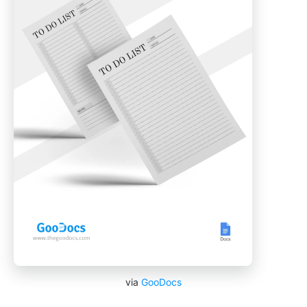
via
GooDocs