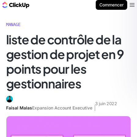
ClickUp Blog
Commencer
Ope
MANAGE
liste de contrôle de la
gestion de projet en 9
points pour les
gestionnaires
3 juin 2022
Faisal Malas
Expansion Account Executive