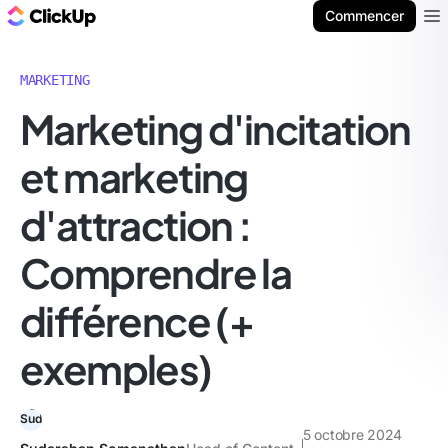
ClickUp Blog
Commencer
Ope
MARKETING
Marketing d'incitation
et marketing
d'attraction :
Comprendre la
différence (+
exemples)
5 octobre 2024