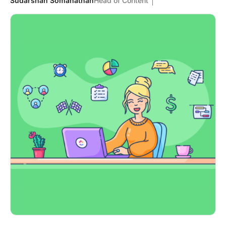
Sudarshan Somanathan
Head of Content