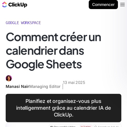
ClickUp Blog
Commencer
Ope
GOOGLE WORKSPACE
Comment créer un
calendrier dans
Google Sheets
13 mai 2025
Manasi Nair
Managing Editor
Planifiez et organisez-vous plus
intelligemment grâce au calendrier IA de
ClickUp.