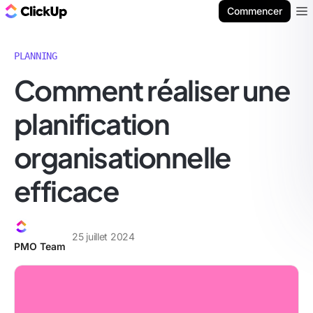
ClickUp Blog
Commencer
Ope
PLANNING
Comment réaliser une
planification
organisationnelle
efficace
25 juillet 2024
PMO Team