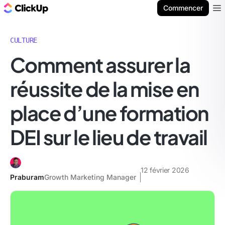
ClickUp Blog
Commencer
Ope
CULTURE
Comment assurer la
réussite de la mise en
place d’une formation
DEI sur le lieu de travail
12 février 2026
Praburam
Growth Marketing Manager