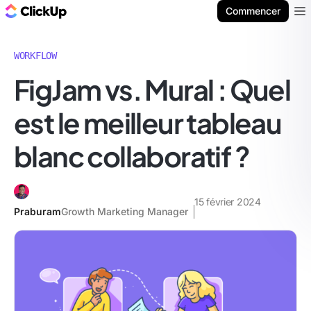
ClickUp Blog
Commencer
Ope
WORKFLOW
FigJam vs. Mural : Quel
est le meilleur tableau
blanc collaboratif ?
15 février 2024
Praburam
Growth Marketing Manager