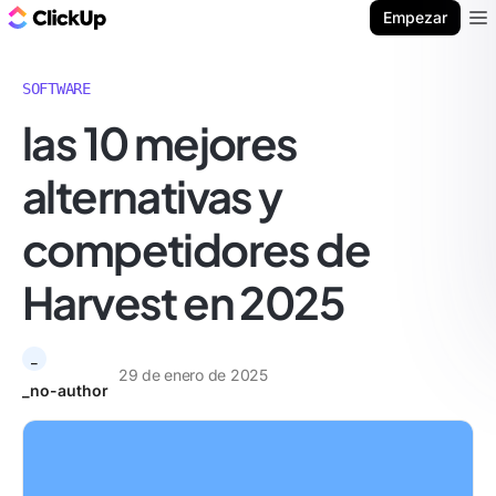
ClickUp Blog
Empezar
Ope
SOFTWARE
las 10 mejores
alternativas y
competidores de
Harvest en 2025
_
29 de enero de 2025
_no-author