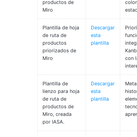
productos de
colo
Miro
esta
Plantilla de hoja
Descargar
Prior
de ruta de
esta
funci
productos
plantilla
integ
priorizados de
Kanb
Miro
con l
inter
Plantilla de
Descargar
Meta
lienzo para hoja
esta
histo
de ruta de
plantilla
elem
productos de
tecn
Miro, creada
apren
por IASA.