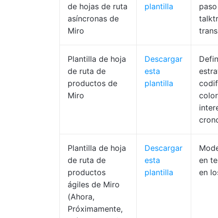
de hojas de ruta
plantilla
paso
asíncronas de
talkt
Miro
trans
Plantilla de hoja
Descargar
Defin
de ruta de
esta
estra
productos de
plantilla
codif
Miro
color
inter
crono
Plantilla de hoja
Descargar
Mode
de ruta de
esta
en t
productos
plantilla
en lo
ágiles de Miro
(Ahora,
Próximamente,