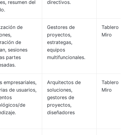
res, resumen del
directivos.
do.
ización de
Gestores de
Tablero
ones,
proyectos,
Miro
ración de
estrategas,
an, sesiones
equipos
as partes
multifuncionales.
esadas.
s empresariales,
Arquitectos de
Tablero
rias de usuarios,
soluciones,
Miro
entos
gestores de
ológicos/de
proyectos,
dizaje.
diseñadores