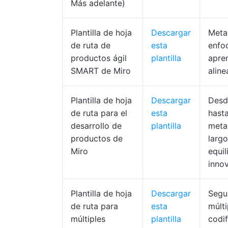
Más adelante)
Plantilla de hoja
Descargar
Meta
de ruta de
esta
enfo
productos ágil
plantilla
apren
SMART de Miro
aline
Plantilla de hoja
Descargar
Desd
de ruta para el
esta
hasta
desarrollo de
plantilla
meta
productos de
largo
Miro
equil
inno
Plantilla de hoja
Descargar
Segu
de ruta para
esta
múlti
múltiples
plantilla
codif