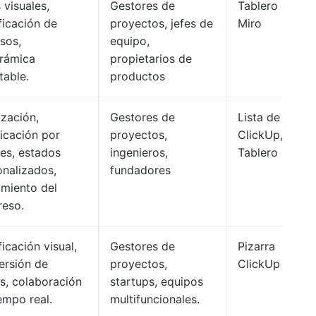
 visuales,
Gestores de
Tablero
ficación de
proyectos, jefes de
Miro
sos,
equipo,
rámica
propietarios de
table.
productos
ización,
Gestores de
Lista de
icación por
proyectos,
ClickUp,
res, estados
ingenieros,
Tablero
onalizados,
fundadores
imiento del
reso.
ficación visual,
Gestores de
Pizarra
ersión de
proyectos,
ClickUp
s, colaboración
startups, equipos
empo real.
multifuncionales.