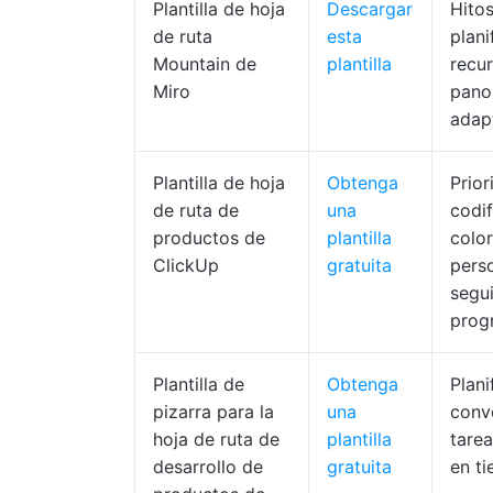
Plantilla de hoja
Descargar
Hitos
de ruta
esta
plani
Mountain de
plantilla
recur
Miro
pano
adap
Plantilla de hoja
Obtenga
Prior
de ruta de
una
codif
productos de
plantilla
colo
ClickUp
gratuita
pers
segu
prog
Plantilla de
Obtenga
Plani
pizarra para la
una
conv
hoja de ruta de
plantilla
tarea
desarrollo de
gratuita
en ti