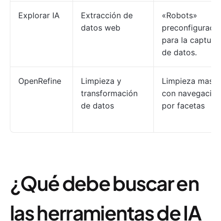
Explorar IA
Extracción de
«Robots»
datos web
preconfigurado
para la captura
de datos.
OpenRefine
Limpieza y
Limpieza masiv
transformación
con navegación
de datos
por facetas
¿Qué debe buscar en
las herramientas de IA