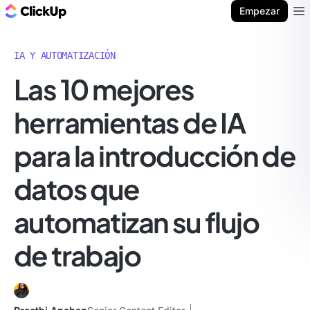
ClickUp Blog
Empezar
Ope
IA Y AUTOMATIZACIÓN
Las 10 mejores
herramientas de IA
para la introducción de
datos que
automatizan su flujo
de trabajo