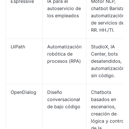
Espressive
IA para el
Motor NLP,
autoservicio de
chatbot Barista,
los empleados
automatización
de servicios de
RR. HH./TI.
UiPath
Automatización
StudioX, IA
robótica de
Center, bots
procesos (RPA)
desatendidos,
automatización
sin código.
OpenDialog
Diseño
Chatbots
conversacional
basados en
de bajo código
escenarios,
creación de
lógica y control
de la