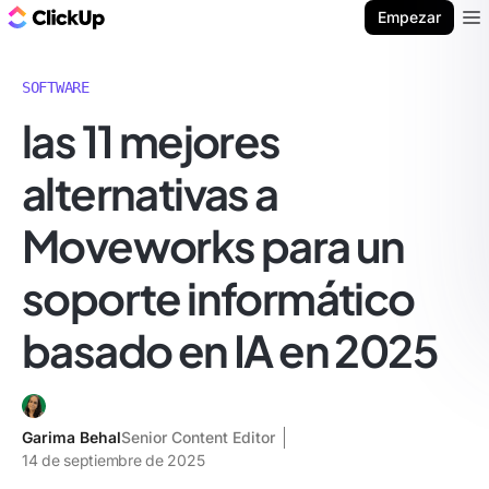
ClickUp Blog
Empezar
Ope
SOFTWARE
las 11 mejores
alternativas a
Moveworks para un
soporte informático
basado en IA en 2025
Garima Behal
Senior Content Editor
14 de septiembre de 2025