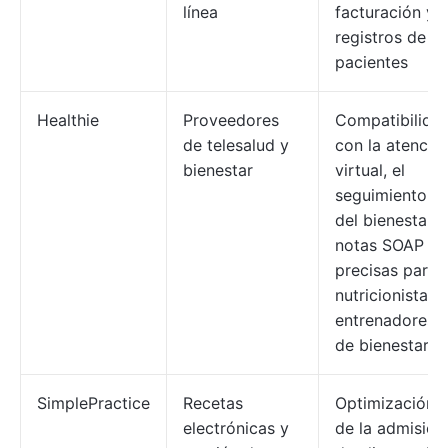
línea
facturación y
registros de
pacientes
Healthie
Proveedores
Compatibilida
de telesalud y
con la atenció
bienestar
virtual, el
seguimiento
del bienestar y
notas SOAP
precisas para
nutricionistas 
entrenadores
de bienestar
SimplePractice
Recetas
Optimización
electrónicas y
de la admisión