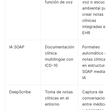
función de voz
voz o escucha
ambiental para
crear notas
clínicas
integradas en
EHR
IA SOAP
Documentación
Formateo
clínica
automático de
multilingüe con
notas clínicas
ICD-10
en estructura
SOAP mediant
IA
DeepScribe
Toma de notas
Captura de
clínicas en el
conversacione
entorno
entre médicos