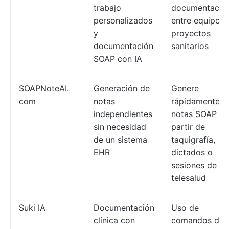
trabajo
documentació
personalizados
entre equipos 
y
proyectos
documentación
sanitarios
SOAP con IA
SOAPNoteAI.
Generación de
Genere
com
notas
rápidamente
independientes
notas SOAP a
sin necesidad
partir de
de un sistema
taquigrafía,
EHR
dictados o
sesiones de
telesalud
Suki IA
Documentación
Uso de
clínica con
comandos de