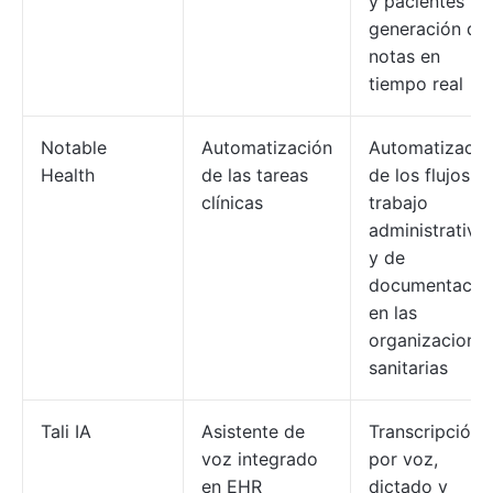
y pacientes y
generación de
notas en
tiempo real
Notable
Automatización
Automatizació
Health
de las tareas
de los flujos d
clínicas
trabajo
administrativo
y de
documentació
en las
organizacione
sanitarias
Tali IA
Asistente de
Transcripción
voz integrado
por voz,
en EHR
dictado y