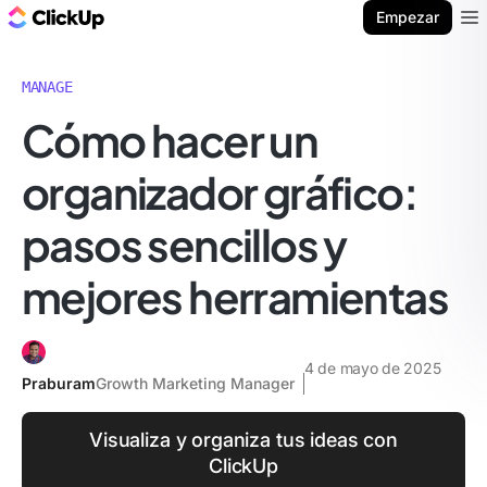
ClickUp Blog
Empezar
Ope
MANAGE
Cómo hacer un
organizador gráfico:
pasos sencillos y
mejores herramientas
4 de mayo de 2025
Praburam
Growth Marketing Manager
Visualiza y organiza tus ideas con
ClickUp