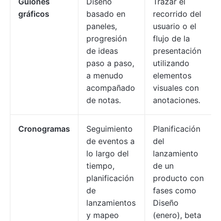
Guiones
Diseño
Trazar el
gráficos
basado en
recorrido del
paneles,
usuario o el
progresión
flujo de la
de ideas
presentación
paso a paso,
utilizando
a menudo
elementos
acompañado
visuales con
de notas.
anotaciones.
Cronogramas
Seguimiento
Planificación
de eventos a
del
lo largo del
lanzamiento
tiempo,
de un
planificación
producto con
de
fases como
lanzamientos
Diseño
y mapeo
(enero), beta