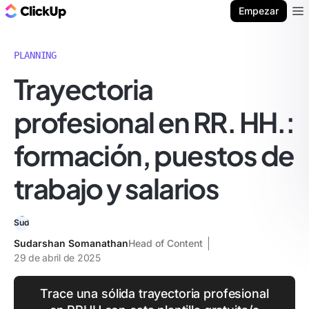
ClickUp Blog
Empezar
Ope
PLANNING
Trayectoria
profesional en RR. HH.:
formación, puestos de
trabajo y salarios
Sudarshan Somanathan
Head of Content
29 de abril de 2025
Trace una sólida trayectoria profesional