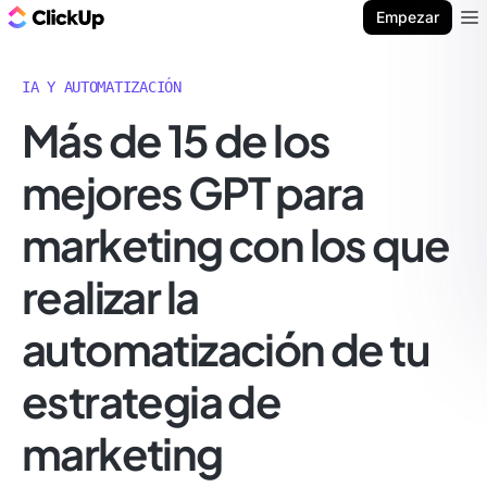
ClickUp Blog
Empezar
Ope
IA Y AUTOMATIZACIÓN
Más de 15 de los
mejores GPT para
marketing con los que
realizar la
automatización de tu
estrategia de
marketing