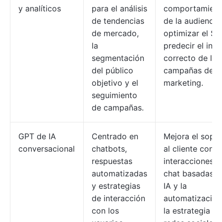
y analíticos
para el análisis
comportamient
de tendencias
de la audiencia,
de mercado,
optimizar el SE
la
predecir el inte
segmentación
correcto de las
del público
campañas de
objetivo y el
marketing.
seguimiento
de campañas.
GPT de IA
Centrado en
Mejora el sopo
conversacional
chatbots,
al cliente con
respuestas
interacciones d
automatizadas
chat basadas e
y estrategias
IA y la
de interacción
automatización
con los
la estrategia en