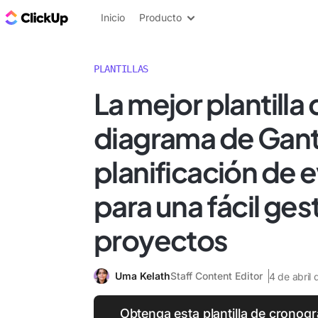
ClickUp Blog
Inicio
Producto
PLANTILLAS
La mejor plantilla
diagrama de Gantt
planificación de 
para una fácil ges
proyectos
Uma Kelath
Staff Content Editor
4 de abril
Obtenga esta plantilla de cronogr