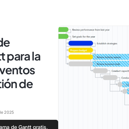
 de
 para la
eventos
tión de
 de 2025
ama de Gantt gratis,