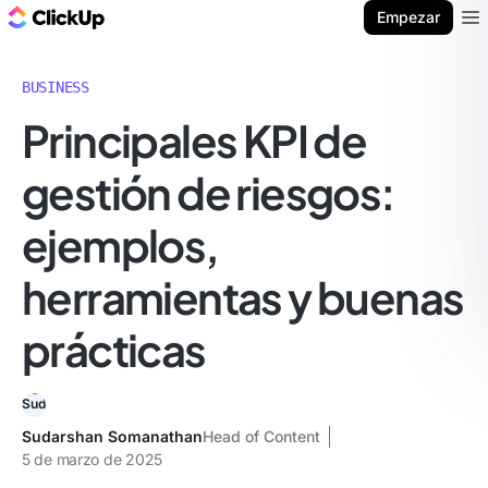
ClickUp Blog
Empezar
Ope
BUSINESS
Principales KPI de
gestión de riesgos:
ejemplos,
herramientas y buenas
prácticas
Sudarshan Somanathan
Head of Content
5 de marzo de 2025