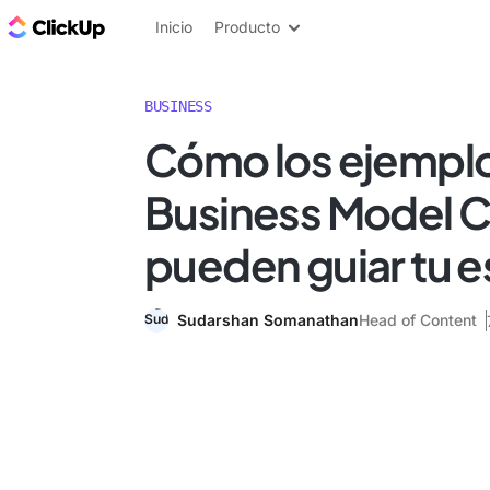
ClickUp Blog
Inicio
Producto
BUSINESS
Cómo los ejempl
Business Model 
pueden guiar tu e
Sudarshan Somanathan
Head of Content