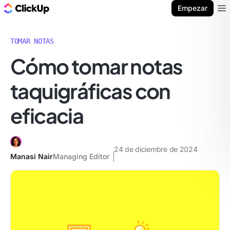
ClickUp Blog
Empezar
Ope
TOMAR NOTAS
Cómo tomar notas
taquigráficas con
eficacia
24 de diciembre de 2024
Manasi Nair
Managing Editor