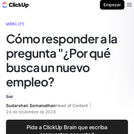
ClickUp Blog
Empezar
Ope
WORKLIFE
Cómo responder a la
pregunta "¿Por qué
busca un nuevo
empleo?
Sudarshan Somanathan
Head of Content
24 de noviembre de 2024
Pida a ClickUp Brain que escriba