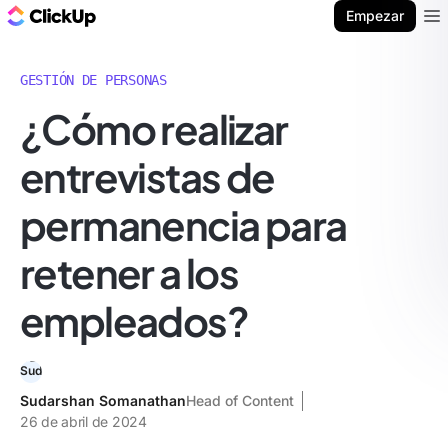
ClickUp Blog
Empezar
Ope
GESTIÓN DE PERSONAS
¿Cómo realizar
entrevistas de
permanencia para
retener a los
empleados?
Sudarshan Somanathan
Head of Content
26 de abril de 2024