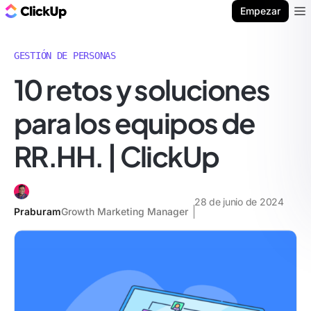
ClickUp Blog
Empezar
Ope
GESTIÓN DE PERSONAS
10 retos y soluciones
para los equipos de
RR.HH. | ClickUp
28 de junio de 2024
Praburam
Growth Marketing Manager