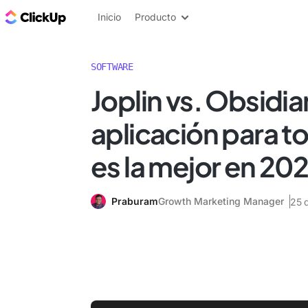
ClickUp Blog
Inicio
Producto
SOFTWARE
Joplin vs. Obsidi
aplicación para t
es la mejor en 20
Praburam
Growth Marketing Manager
25 