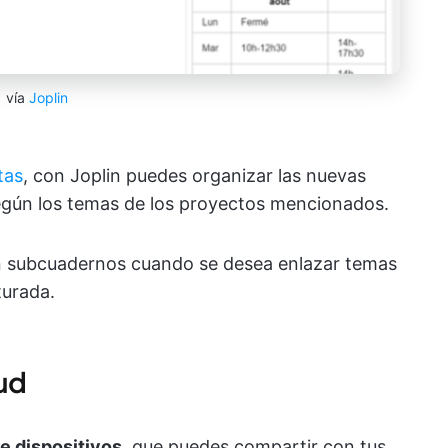
vía
Joplin
tas
, con Joplin puedes organizar las nuevas
según los temas de los proyectos mencionados.
n subcuadernos cuando se desea enlazar temas
turada.
oud
re dispositivos
, que puedes compartir con tus