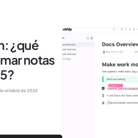
an: ¿qué
omar notas
25?
de octubre de 2024