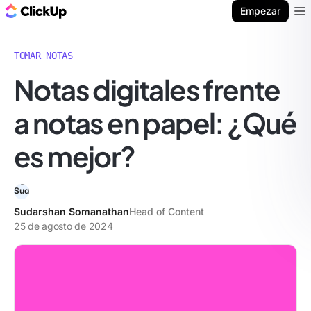
ClickUp Blog
Empezar
Ope
TOMAR NOTAS
Notas digitales frente
a notas en papel: ¿Qué
es mejor?
Sudarshan Somanathan
Head of Content
25 de agosto de 2024