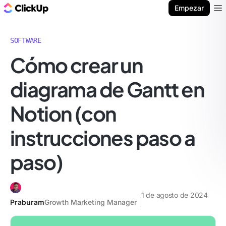
ClickUp Blog
Empezar
Ope
SOFTWARE
Cómo crear un
diagrama de Gantt en
Notion (con
instrucciones paso a
paso)
1 de agosto de 2024
Praburam
Growth Marketing Manager