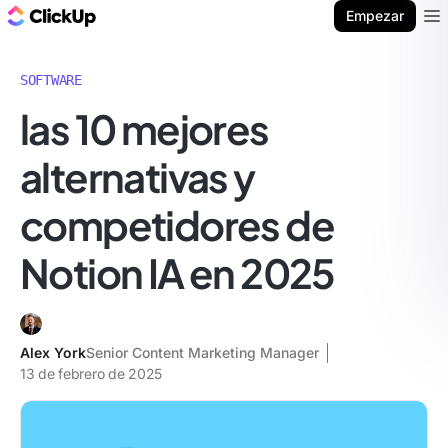
ClickUp Blog
Empezar
Ope
SOFTWARE
las 10 mejores
alternativas y
competidores de
Notion IA en 2025
Alex York
Senior Content Marketing Manager
13 de febrero de 2025