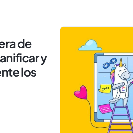
tera de
nificar y
nte los