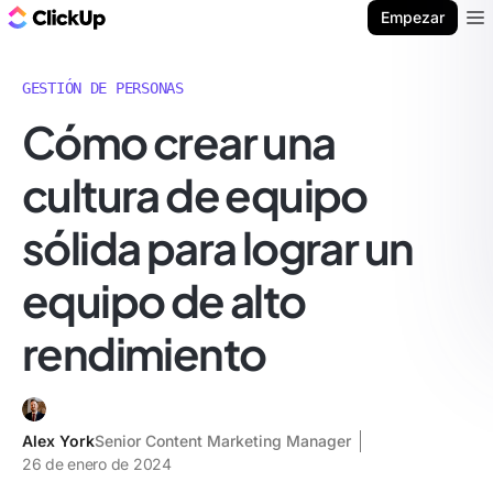
ClickUp Blog
Empezar
Ope
GESTIÓN DE PERSONAS
Cómo crear una
cultura de equipo
sólida para lograr un
equipo de alto
rendimiento
Alex York
Senior Content Marketing Manager
26 de enero de 2024