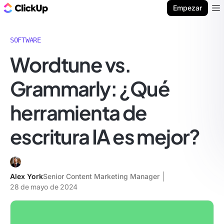
ClickUp Blog
Empezar
Ope
SOFTWARE
Wordtune vs.
Grammarly: ¿Qué
herramienta de
escritura IA es mejor?
Alex York
Senior Content Marketing Manager
28 de mayo de 2024