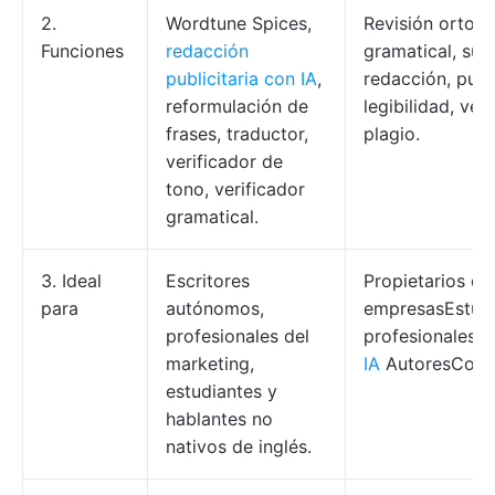
2.
Wordtune Spices,
Revisión ortográ
Funciones
redacción
gramatical, sug
publicitaria con IA
,
redacción, pun
reformulación de
legibilidad, ver
frases, traductor,
plagio.
verificador de
tono, verificador
gramatical.
3. Ideal
Escritores
Propietarios d
para
autónomos,
empresasEstudi
profesionales del
profesionales
C
marketing,
IA
AutoresComer
estudiantes y
hablantes no
nativos de inglés.