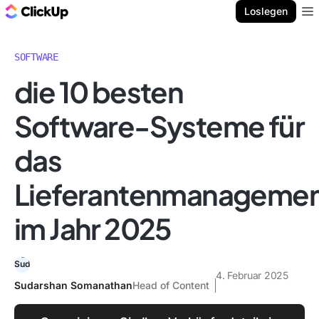
ClickUp Blog
Loslegen
Ope
SOFTWARE
die 10 besten
Software-Systeme für
das
Lieferantenmanageme
im Jahr 2025
4. Februar 2025
Sudarshan Somanathan
Head of Content