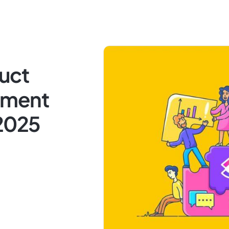
duct
ement
 2025