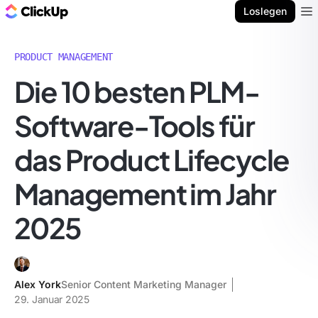
ClickUp Blog
Loslegen
Ope
PRODUCT MANAGEMENT
Die 10 besten PLM-
Software-Tools für
das Product Lifecycle
Management im Jahr
2025
Alex York
Senior Content Marketing Manager
29. Januar 2025